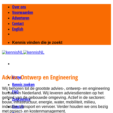
Ga
Over ons
naar
Voorwaarden
inhoud
Adverteren
Contact
English
Kennis vinden die je zoekt
Advies, Ontwerp en Engineering
Home
Kennis zoeken
Wij behoren tot de grootste advies-, ontwerp- en engineering
FAQ
bureaus in Nederland. Wij leveren adviesdiensten op het
gebied van de gebouwde omgeving. Actief in de sectoren:
Zoekservice
bouw, infrastructuur, energie, water, mobiliteit, milieu,
Consult
industrie, transport en vervoer. Verder houden we ons bezig
met project- en kostenmanagement.