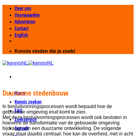
Ga
Over ons
naar
Voorwaarden
inhoud
Adverteren
Contact
English
Kennis vinden die je zoekt
Duurzame stedenbouw
Home
Kennis zoeken
In besluitvormingsprocessen wordt bepaald hoe de
FAQ
gebouwde omgeving eruit komt te zien.
Met deze besluitvormingsprocessen wordt ook besloten in
Zoekservice
hoeverre de transformatie van de gebouwde omgeving
Consult
bijdraagt aan een duurzame ontwikkeling. De volgende
vraag staat daarbij centraal: hoe kan de overheid, met in acht