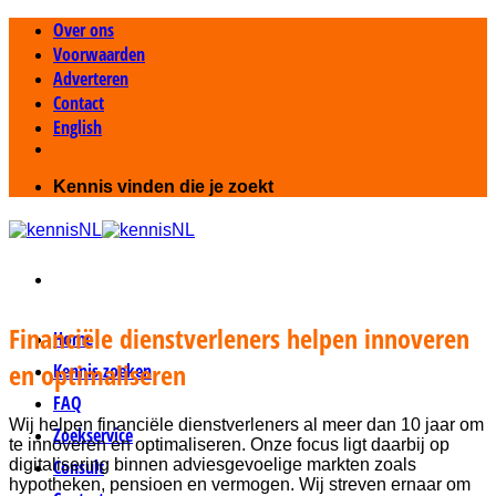
Ga
Over ons
naar
Voorwaarden
inhoud
Adverteren
Contact
English
Kennis vinden die je zoekt
Financiële dienstverleners helpen innoveren
Home
en optimaliseren
Kennis zoeken
FAQ
Wij helpen financiële dienstverleners al meer dan 10 jaar om
Zoekservice
te innoveren en optimaliseren. Onze focus ligt daarbij op
digitalisering binnen adviesgevoelige markten zoals
Consult
hypotheken, pensioen en vermogen. Wij streven ernaar om