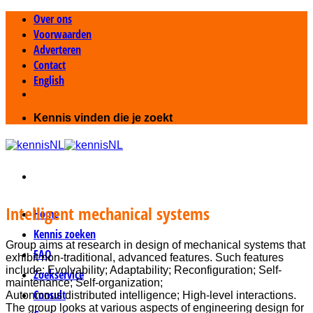
Ga
Over ons
naar
Voorwaarden
inhoud
Adverteren
Contact
English
Kennis vinden die je zoekt
Intelligent mechanical systems
Home
Kennis zoeken
Group aims at research in design of mechanical systems that
FAQ
exhibit non-traditional, advanced features. Such features
include: Evolvability; Adaptability; Reconfiguration; Self-
Zoekservice
maintenance; Self-organization;
Consult
Autonmous distributed intelligence; High-level interactions.
The group looks at various aspects of engineering design for