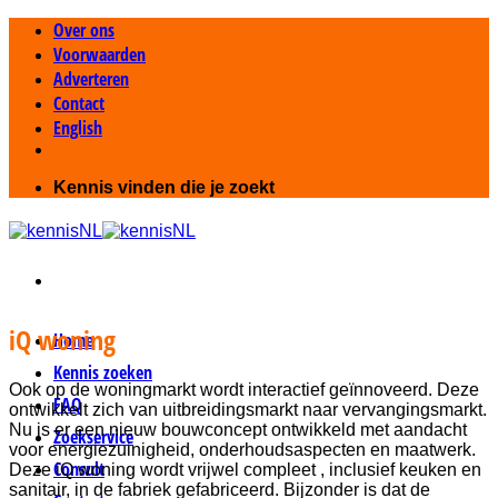
Ga
Over ons
naar
Voorwaarden
inhoud
Adverteren
Contact
English
Kennis vinden die je zoekt
iQ woning
Home
Kennis zoeken
Ook op de woningmarkt wordt interactief geïnnoveerd. Deze
FAQ
ontwikkelt zich van uitbreidingsmarkt naar vervangingsmarkt.
Nu is er een nieuw bouwconcept ontwikkeld met aandacht
Zoekservice
voor energiezuinigheid, onderhoudsaspecten en maatwerk.
Consult
Deze iQ woning wordt vrijwel compleet , inclusief keuken en
sanitair, in de fabriek gefabriceerd. Bijzonder is dat de