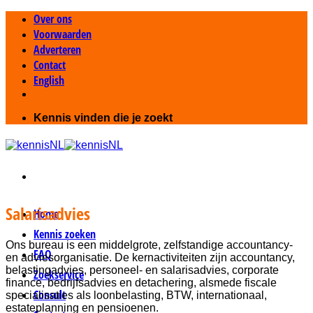
Ga
Over ons
naar
Voorwaarden
inhoud
Adverteren
Contact
English
Kennis vinden die je zoekt
Salarisadvies
Home
Kennis zoeken
Ons bureau is een middelgrote, zelfstandige accountancy-
FAQ
en adviesorganisatie. De kernactiviteiten zijn accountancy,
belastingadvies, personeel- en salarisadvies, corporate
Zoekservice
finance, bedrijfsadvies en detachering, alsmede fiscale
Consult
specialisaties als loonbelasting, BTW, internationaal,
estateplanning en pensioenen.