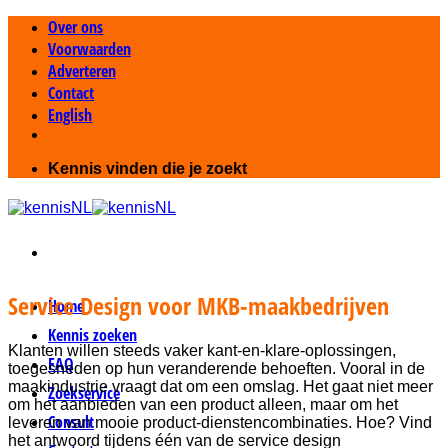
Ga
Over ons
naar
Voorwaarden
inhoud
Adverteren
Contact
English
Kennis vinden die je zoekt
Service Design voor MKB-maakbedrijven
Home
Kennis zoeken
Klanten willen steeds vaker kant-en-klare-oplossingen,
FAQ
toegesneden op hun veranderende behoeften. Vooral in de
maakindustrie vraagt dat om een omslag. Het gaat niet meer
Zoekservice
om het aanbieden van een product alleen, maar om het
Consult
leveren van mooie product-dienstencombinaties. Hoe? Vind
het antwoord tijdens één van de service design